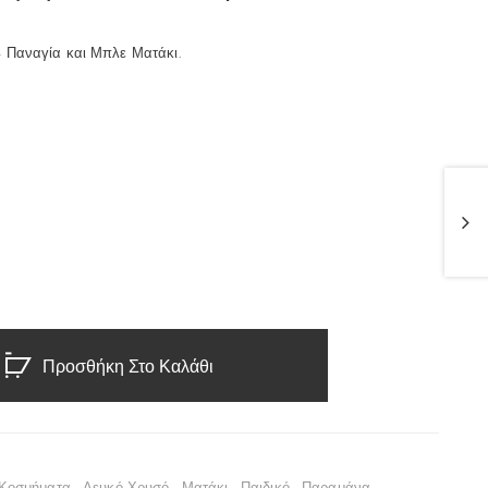
 Παναγία και Μπλε Ματάκι.
Προσθήκη Στο Καλάθι
Κοσμήματα
,
Λευκό Χρυσό
,
Ματάκι
,
Παιδικό
,
Παραμάνα
,