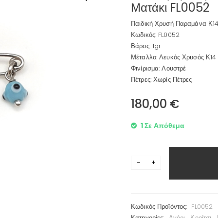
Ματάκι FL0052
Παιδική Χρυσή Παραμάνα Κ14
Κωδικός: FL0052
Βάρος: 1gr
Μέταλλο: Λευκός Χρυσός Κ14
Φινίρισμα: Λουστρέ
Πέτρες: Χωρίς Πέτρες
180,00
€
1 Σε Απόθεμα
Κωδικός Προϊόντος:
FL0052
Κατηγορίες:
Αγόρι
,
Κορίτσι
,