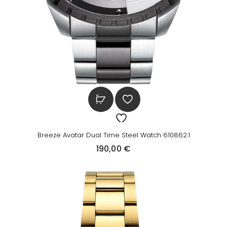
5
1
,
0
0
6
0
,
0
€
0
.
€
.
Breeze Avatar Dual Time Steel Watch 610862.1
190,00
€