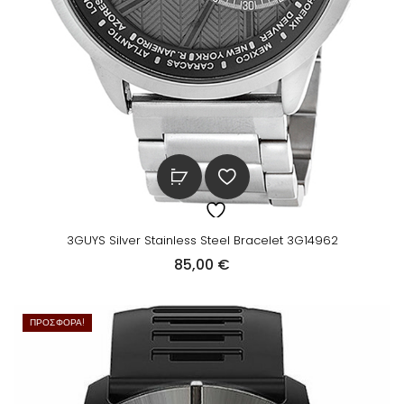
:
α
8
ι
5
:
,
7
0
6
0
,
0
€
0
.
3GUYS Silver Stainless Steel Bracelet 3G14962
€
85,00
€
.
ΠΡΟΣΦΟΡΆ!