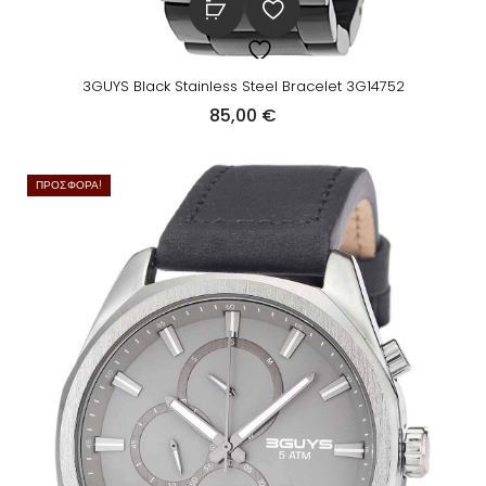
0
€
0
.
3GUYS Black Stainless Steel Bracelet 3G14752
€
85,00
€
.
ΠΡΟΣΦΟΡΆ!