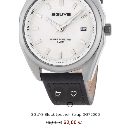
3GUYS Black Leather Strap 3G72006
O
Η
62,00
€
69,00
€
r
τ