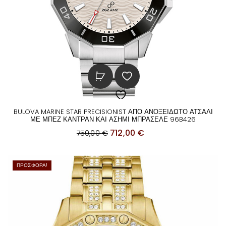
BULOVA MARINE STAR PRECISIONIST ΑΠΟ ΑΝΟΞΕΙΔΩΤΟ ΑΤΣΑΛΙ
ΜΕ ΜΠΕΖ ΚΑΝΤΡΑΝ ΚΑΙ ΑΣΗΜΙ ΜΠΡΑΣΕΛΕ 96B426
O
Η
712,00
€
750,00
€
r
τ
i
ρ
ΠΡΟΣΦΟΡΆ!
g
έ
i
χ
n
ο
a
υ