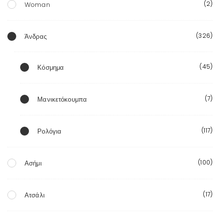
(2)
Woman
(326)
Άνδρας
(45)
Κόσμημα
(7)
Μανικετόκουμπα
(117)
Ρολόγια
(100)
Ασήμι
(17)
Ατσάλι