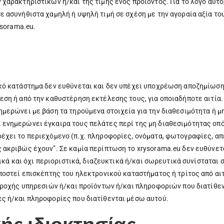
χαρακτηριστικών ή/και της τιμής ενός προϊόντος. Για το λόγο αυτό,
ε ασυνήθιστα χαμηλή ή υψηλή τιμή σε σχέση με την αγοραία αξία το
ysorama.eu.
κό κατάστημα δεν ευθύνεται και δεν υπέχει υποχρέωση αποζημίωση
εση ή από την καθυστέρηση εκτέλεσης τους, για οποιαδήποτε αιτία.
ημερώνει με βάση τα τηρούμενα στοιχεία για την διαθεσιμότητα ή μ
 ενημερώνει έγκαιρα τους πελάτες περί της μη διαθεσιμότητας οπό
χει το περιεχόμενο (π.χ. πληροφορίες, ονόματα, φωτογραφίες, απει
 ακριβώς έχουν”. Σε καμία περίπτωση το xrysorama.eu δεν ευθύνετ
τικά και όχι περιοριστικά, διαζευκτικά ή/και σωρευτικά συνίστατα
ποστεί επισκέπτης του ηλεκτρονικού καταστήματος ή τρίτος από αιτ
αροχής υπηρεσιών ή/και προϊόντων ή/και πληροφοριών που διατίθεν
ς ή/και πληροφορίες που διατίθενται μέσω αυτού.