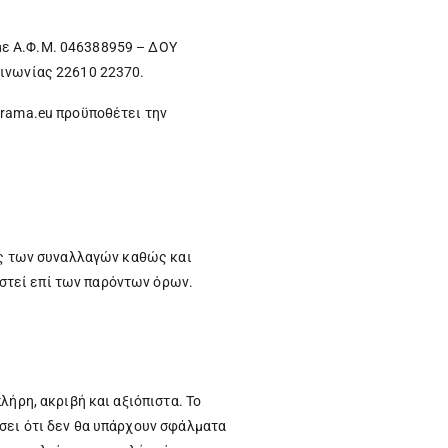
με Α.Φ.Μ. 046388959 – ΔΟΥ
οινωνίας 22610 22370.
orama.eu προϋποθέτει την
εις των συναλλαγών καθώς και
στεί επί των παρόντων όρων.
λήρη, ακριβή και αξιόπιστα. Το
σει ότι δεν θα υπάρχουν σφάλματα