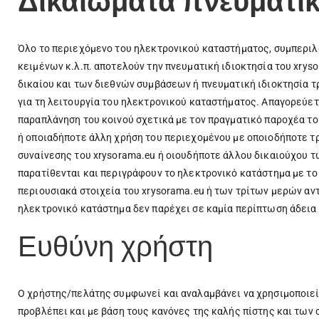
Δικαιώματα πνευματικ
Όλο το περιεχόμενο του ηλεκτρονικού καταστήματος, συμπεριλ
κειμένων κ.λ.π. αποτελούν την πνευματική ιδιοκτησία του xrys
δικαίου και των διεθνών συμβάσεων ή πνευματική ιδιοκτησία τρί
για τη λειτουργία του ηλεκτρονικού καταστήματος. Απαγορεύετ
παραπλάνηση του κοινού σχετικά με τον πραγματικό παροχέα τ
ή οποιαδήποτε άλλη χρήση του περιεχομένου με οποιοδήποτε τ
συναίνεσης του xrysorama.eu ή οιουδήποτε άλλου δικαιούχου τ
παρατίθενται και περιγράφουν το ηλεκτρονικό κατάστημα με το 
περιουσιακά στοιχεία του xrysorama.eu ή των τρίτων μερών αν
ηλεκτρονικό κατάστημα δεν παρέχει σε καμία περίπτωση άδεια 
Ευθύνη χρήστη
Ο χρήστης/πελάτης συμφωνεί και αναλαμβάνει να χρησιμοποιεί
προβλέπει και με βάση τους κανόνες της καλής πίστης και των