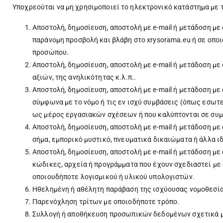
Υποχρεούται να μη χρησιμοποιεί τo ηλεκτρονικό κατάστημα με τ
Αποστολή, δημοσίευση, αποστολή με e-mail ή μετάδοση μ
παράνομη προσβολή και βλάβη στο xrysorama.eu ή σε οπο
προσώπου.
Αποστολή, δημοσίευση, αποστολή με e-mail ή μετάδοση 
αξιών, της ανηλικότητας κ.λ.π..
Αποστολή, δημοσίευση, αποστολή με e-mail ή μετάδοση μ
σύμφωνα με το νόμο ή τις εν ισχύ συμβάσεις (όπως εσω
ως μέρος εργασιακών σχέσεων ή που καλύπτονται σε συμ
Αποστολή, δημοσίευση, αποστολή με e-mail ή μετάδοση μ
σήμα, εμπορικό μυστικό, πνευματικά δικαιώματα ή άλλα ι
Αποστολή, δημοσίευση, αποστολή με e-mail ή μετάδοση με
κώδικες, αρχεία ή προγράμματα που έχουν σχεδιαστεί με 
οποιουδήποτε λογισμικού ή υλικού υπολογιστών.
Ηθελημένη ή αθέλητη παράβαση της ισχύουσας νομοθεσία
Παρενόχληση τρίτων με οποιοδήποτε τρόπο.
Συλλογή ή αποθήκευση προσωπικών δεδομένων σχετικά μ