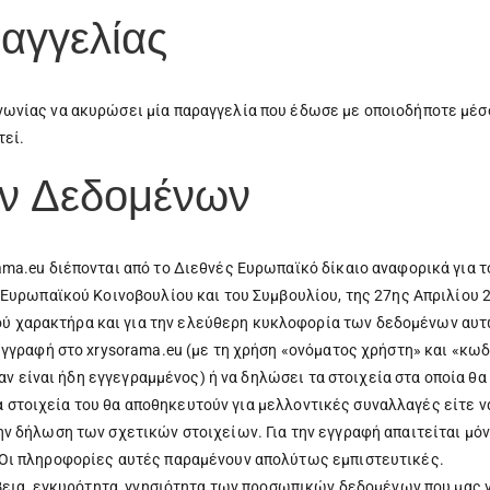
αγγελίας
νωνίας να ακυρώσει μία παραγγελία που έδωσε με οποιοδήποτε μέσο
τεί.
ν Δεδομένων
ama.eu διέπονται από το Διεθνές Ευρωπαϊκό δίκαιο αναφορικά για τ
 Ευρωπαϊκού Κοινοβουλίου και του Συμβουλίου, της 27ης Απριλίου 
 χαρακτήρα και για την ελεύθερη κυκλοφορία των δεδομένων αυτώ
εγγραφή στο xrysorama.eu (με τη χρήση «ονόματος χρήστη» και «κω
(αν είναι ήδη εγγεγραμμένος) ή να δηλώσει τα στοιχεία στα οποία θα
, τα στοιχεία του θα αποθηκευτούν για μελλοντικές συναλλαγές είτε 
ην δήλωση των σχετικών στοιχείων. Για την εγγραφή απαιτείται μ
 Οι πληροφορίες αυτές παραμένουν απολύτως εμπιστευτικές.
ρίβεια, εγκυρότητα, γνησιότητα των προσωπικών δεδομένων που μας 