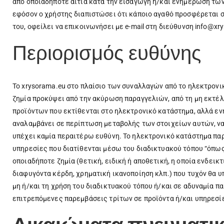
από οποιαδήποτε αιτία κατά την εισαγωγή ή/και ενημέρωση των 
εφόσον ο χρήστης διαπιστώσει ότι κάποιο αγαθό προσφέρεται σ
του, οφείλει να επικοινωνήσει με e-mail στη διεύθυνση info@xr
Περιορισμός ευθύνης
Το xrysorama.eu στο πλαίσιο των συναλλαγών από το ηλεκτρονι
ζημία προκύψει από την ακύρωση παραγγελιών, από τη μη εκτέλ
προϊόντων που εκτίθενται στο ηλεκτρονικό κατάστημα, αλλά εν
αναλαμβάνει σε περίπτωση μεταβολής των στοιχείων αυτών, να
υπέχει καμία περαιτέρω ευθύνη. Το ηλεκτρονικό κατάστημα παρέ
υπηρεσίες που διατίθενται μέσω του διαδικτυακού τόπου “όπως
οποιαδήποτε ζημία (θετική, ειδική ή αποθετική, η οποία ενδεικ
διαφυγόντα κέρδη, χρηματική ικανοποίηση κλπ.) που τυχόν θα υ
μη ή/και τη χρήση του διαδικτυακού τόπου ή/και σε αδυναμία π
επιτρεπόμενες παρεμβάσεις τρίτων σε προϊόντα ή/και υπηρεσίε