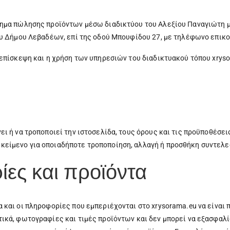
στημα πώλησης προϊόντων μέσω διαδικτύου του Αλεξίου Παναγιώτη 
του Δήμου Λεβαδέων, επί της οδού Μπουφίδου 27, με τηλέφωνο επικ
Η επίσκεψη και η χρήση των υπηρεσιών του διαδικτυακού τόπου xrys
ει ή να τροποποιεί την ιστοσελίδα, τους όρους και τις προϋποθέσ
κείμενο για οποιαδήποτε τροποποίηση, αλλαγή ή προσθήκη συντελε
ες και προϊόντα
και οι πληροφορίες που εμπεριέχονται στο xrysorama.eu να είναι π
τικά, φωτογραφίες και τιμές προϊόντων και δεν μπορεί να εξασφαλί