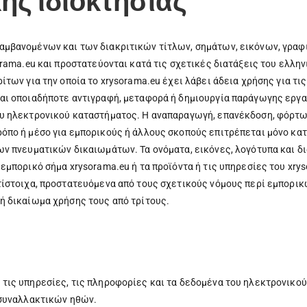
ής ιδιοκτησίας
αμβανομένων και των διακριτικών τίτλων, σημάτων, εικόνων, γρα
orama.eu και προστατεύονται κατά τις σχετικές διατάξεις του ελλη
των για την οποία το xrysorama.eu έχει λάβει άδεια χρήσης για τι
αι οποιαδήποτε αντιγραφή, μεταφορά ή δημιουργία παράγωγης εργα
ου ηλεκτρονικού καταστήματος. Η αναπαραγωγή, επανέκδοση, φόρτω
ρόπο ή μέσο για εμπορικούς ή άλλους σκοπούς επιτρέπεται μόνο κ
ων πνευματικών δικαιωμάτων. Τα ονόματα, εικόνες, λογότυπα και δ
εμπορικό σήμα xrysorama.eu ή τα προϊόντα ή τις υπηρεσίες του xry
τίστοιχα, προστατευόμενα από τους σχετικούς νόμους περί εμπορικ
ή δικαίωμα χρήσης τους από τρίτους.
 τις υπηρεσίες, τις πληροφορίες και τα δεδομένα του ηλεκτρονικο
 συναλλακτικών ηθών.