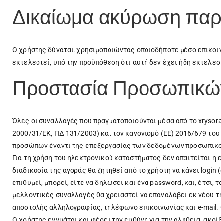
Δικαίωμα ακύρωση παρ
Ο χρήστης δύναται, χρησιμοποιώντας οποιοδήποτε μέσο επικοι
εκτελεστεί, υπό την προϋπόθεση ότι αυτή δεν έχει ήδη εκτελεσ
Προστασία Προσωπικώ
Όλες οι συναλλαγές που πραγματοποιούνται μέσα από το xrysor
2000/31/ΕΚ, ΠΔ 131/2003) και τον κανονισμό (ΕΕ) 2016/679 του
προσώπων έναντι της επεξεργασίας των δεδομένων προσωπικού
Για τη χρήση του ηλεκτρονικού καταστήματος δεν απαιτείται η 
διαδικασία της αγοράς θα ζητηθεί από το χρήστη να κάνει login 
επιθυμεί, μπορεί, είτε να δηλώσει και ένα password, και, έτσι
μελλοντικές συναλλαγές θα χρειαστεί να επαναλάβει εκ νέου τ
αποστολής αλληλογραφίας, τηλέφωνο επικοινωνίας και e-mail.
Ο χρήστης εγγυάται και φέρει την ευθύνη για την αλήθεια, ακ