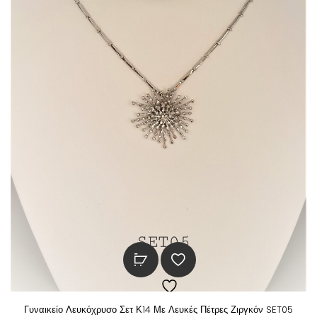
Γυναικείο Λευκόχρυσο Σετ Κ14 Με Λευκές Πέτρες Ζιργκόν SET05