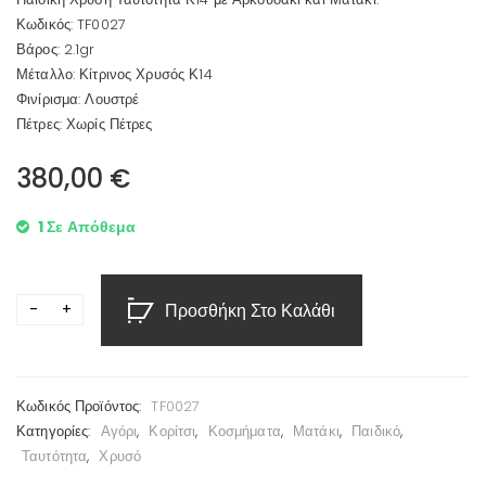
Κωδικός: TF0027
Βάρος: 2.1gr
Μέταλλο: Κίτρινος Χρυσός Κ14
Φινίρισμα: Λουστρέ
Πέτρες: Χωρίς Πέτρες
380,00
€
1 Σε Απόθεμα
Προσθήκη Στο Καλάθι
Κωδικός Προϊόντος:
TF0027
Κατηγορίες:
Αγόρι
,
Κορίτσι
,
Κοσμήματα
,
Ματάκι
,
Παιδικό
,
Ταυτότητα
,
Χρυσό