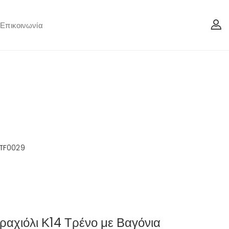
Επικοινωνία
 TF0029
ραχιόλι Κ14 Τρένο με Βαγόνια