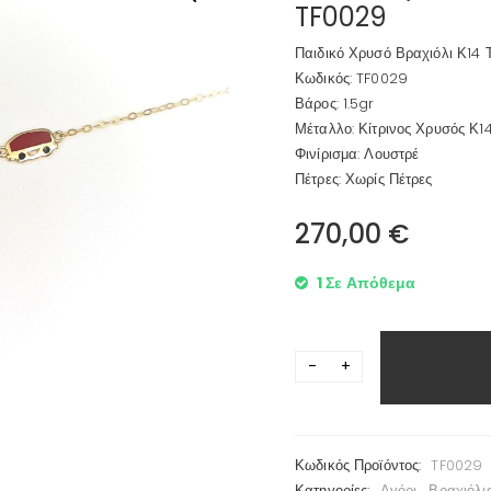
TF0029
Παιδικό Χρυσό Βραχιόλι Κ14 
Κωδικός: TF0029
Βάρος: 1.5gr
Μέταλλο: Κίτρινος Χρυσός Κ1
Φινίρισμα: Λουστρέ
Πέτρες: Χωρίς Πέτρες
270,00
€
1 Σε Απόθεμα
Κωδικός Προϊόντος:
TF0029
Κατηγορίες:
Αγόρι
,
Βραχιόλι