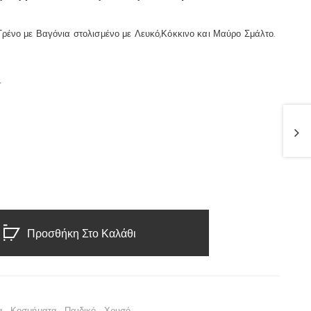
Τρένο με Βαγόνια στολισμένο με Λευκό,Κόκκινο και Μαύρο Σμάλτο.
4
Προσθήκη Στο Καλάθι
α
,
Κοσμήματα
,
Παιδικό
,
Χρυσό