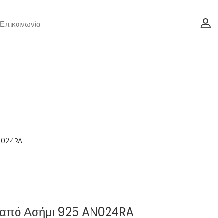
Επικοινωνία
AN024RA
ι από Ασήμι 925 AN024RA