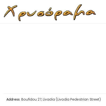
Skip to content
Address
:
Boufidou 27, Livadia (Livadia Pedestrian Street)