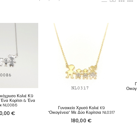
Γ
Οικογ
υκόχρυσο Κολιέ Κ9
 Ένα Κορίτσι & Ένα
ι NL0086
Γυναικείο Χρυσό Κολιέ K9
“Οικογένεια” Με Δύο Κορίτσια NL0317
0,00
€
180,00
€