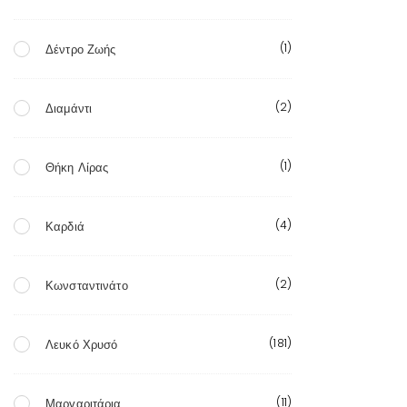
(1)
Δέντρο Ζωής
(2)
Διαμάντι
(1)
Θήκη Λίρας
(4)
Καρδιά
(2)
Κωνσταντινάτο
(181)
Λευκό Χρυσό
(11)
Μαργαριτάρια