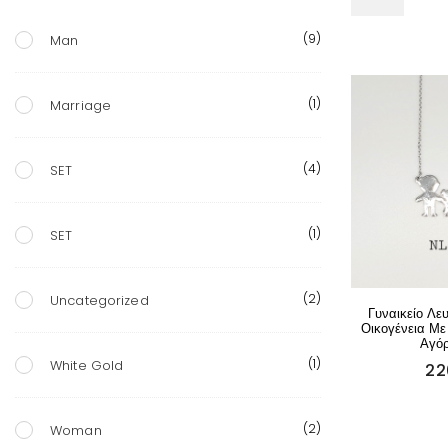
(9)
Man
(1)
Marriage
(4)
SET
(1)
SET
(2)
Uncategorized
Γυναικείο Λε
Οικογένεια Με
Αγόρ
(1)
White Gold
22
(2)
Woman