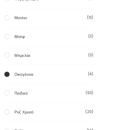
(13)
Ματάκι
(3)
Μοτίφ
(3)
Μπρελόκ
(4)
Οικογένεια
(53)
Παιδικό
(20)
Ροζ Χρυσό