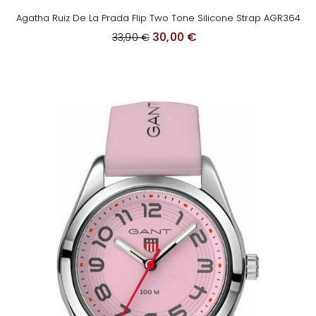
Agatha Ruiz De La Prada Flip Two Tone Silicone Strap AGR364
O
Η
30,00
€
33,90
€
r
τ
i
ρ
g
έ
i
χ
n
ο
a
υ
l
σ
p
α
r
τ
i
ι
c
μ
e
ή
w
ε