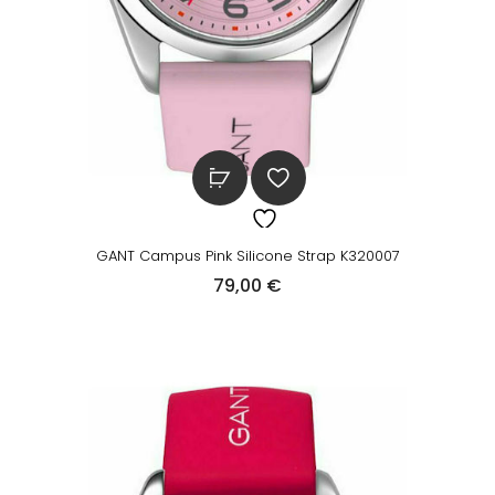
a
ί
s
ν
:
α
3
ι
3
:
,
3
9
0
0
,
GANT Campus Pink Silicone Strap K320007
0
79,00
€
€
0
.
€
.