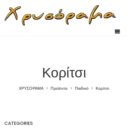
Skip to content
Κορίτσι
ΧΡΥΣΟΡΑΜΑ
>
Προϊόντα
>
Παιδικό
>
Κορίτσι
CATEGORIES