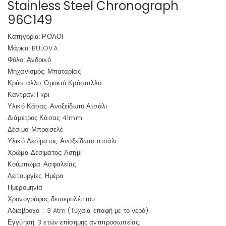
Stainless Steel Chronograph
96C149
Κατηγορία:
ΡΟΛΟΙ
Μάρκα:
BULOVA
Φύλο:
Ανδρικό
Μηχανισμός:
Μπαταρίας
Κρύσταλλο:
Ορυκτό Κρύσταλλο
Καντράν:
Γκρι
Υλικό Κάσας:
Ανοξείδωτο Ατσάλι
Διάμετρος Κάσας:
41mm
Δέσιμο:
Μπρασελέ
Υλικό Δεσίματος:
Ανοξείδωτο ατσάλι
Χρώμα Δεσίματος:
Ασημί
Κούμπωμα:
Ασφαλείας
Λειτουργίες:
Ημέρα
Ημερομηνία
Χρονογράφος δευτερολέπτου.
Αδιάβροχο
:
3 Atm (Τυχαία επαφή με το νερό)
Εγγύηση:
3 ετών επίσημης αντιπροσωπείας.