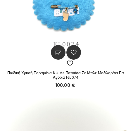
Παιδική Χρυσή Παραμάνα Κ9 Με Πατούσα Σε Μπλε Μαξιλαράκι Για
Αγόρια FL0074
100,00
€