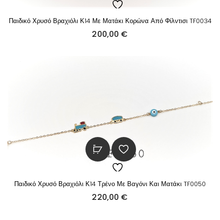
Παιδικό Χρυσό Βραχιόλι Κ14 Με Ματάκι Κορώνα Από Φίλντισι TF0034
200,00
€
Παιδικό Χρυσό Βραχιόλι Κ14 Τρένο Με Βαγόνι Και Ματάκι TF0050
220,00
€