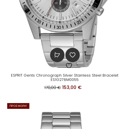
ESPRIT Gents Chronograph Silver Stainless Steel Bracelet
ES1G278M0055
O
Η
153,00
€
170,00
€
r
τ
i
ρ
ΠΡΟΣΦΟΡΆ!
g
έ
i
χ
n
ο