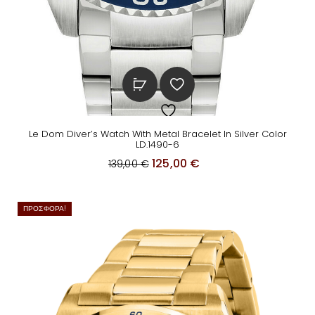
Le Dom Diver’s Watch With Metal Bracelet In Silver Color
LD.1490-6
O
Η
125,00
€
139,00
€
r
τ
i
ρ
ΠΡΟΣΦΟΡΆ!
g
έ
i
χ
n
ο
a
υ
l
σ