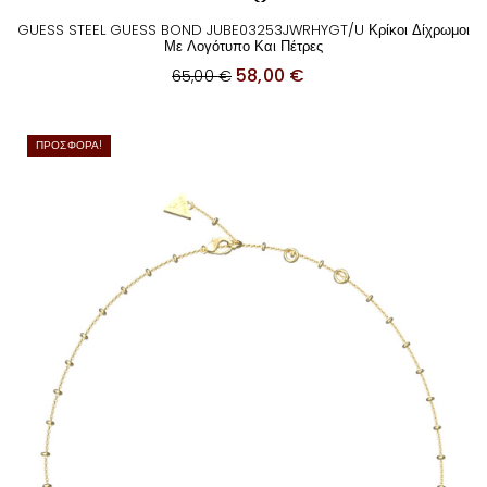
€
GUESS STEEL GUESS BOND JUBE03253JWRHYGT/U Κρίκοι Δίχρωμοι
.
Με Λογότυπο Και Πέτρες
O
Η
58,00
€
65,00
€
r
τ
i
ρ
ΠΡΟΣΦΟΡΆ!
g
έ
i
χ
n
ο
a
υ
l
σ
p
α
r
τ
i
ι
c
μ
e
ή
w
ε