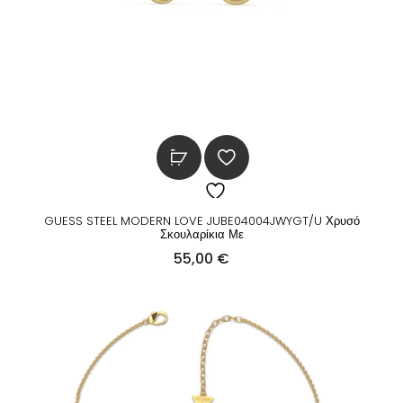
5
:
,
5
0
8
0
,
0
€
0
.
€
GUESS STEEL MODERN LOVE JUBE04004JWYGT/U Χρυσό
.
Σκουλαρίκια Με
55,00
€