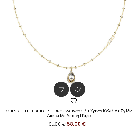
a
ί
s
ν
:
α
6
ι
5
:
,
5
0
8
0
,
0
€
0
.
€
GUESS STEEL LOLLIPOP JUBN03391JWYGT/U Χρυσό Κολιέ Με Σχέδιο
.
Δάκρυ Με Άσπρη Πέτρα
O
Η
58,00
€
65,00
€
r
τ